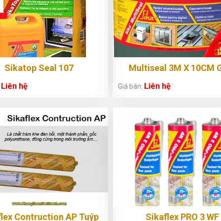
Sikatop Seal 107
Multiseal 3M X 10CM 
Liên hệ
Liên hệ
:
Giá bán:
flex Contruction AP Tuýp
Sikaflex PRO 3 WF