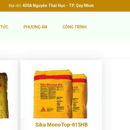
Địa chỉ:
430A Nguyễn Thái Học - TP. Quy Nhơn
 TỨC
PHƯƠNG ÁN
CÔNG TRÌNH
Sika MonoTop-615HB