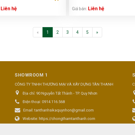
600ml
Liên hệ
Liên hệ
:
Giá bán:
«
1
2
3
4
5
»
SHOWROOM 1
CÔNG TY TNHH THƯƠNG MẠI VÀ XÂY DỰNG TÂN THANH
C
Địa chỉ:
90 Nguyễn Tất Thành - TP. Quy Nhơn
Điện thoại:
0914.116.568
Email:
tanthanhsikaquynhon@gmail.com
Website:
https://chongthamtanthanh.com