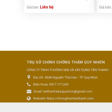
White)
Liên hệ
Giá bán:
Giá bán
TRỤ SỞ CHÍNH CHỐNG THẤM QUY NHƠN
CÔNG TY TNHH THƯƠNG MẠI VÀ XÂY DỰNG TÂN THANH
Địa chỉ:
430A Nguyễn Thái Học - TP. Quy Nhơn
Điện thoại:
0917.177.269
Email:
tanthanhsikaquynhon@gmail.com
Website:
https://chongthamtanthanh.com