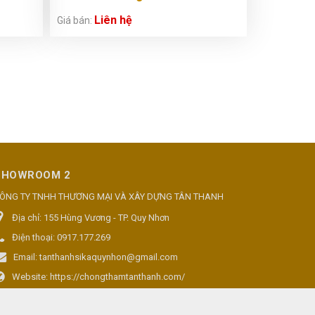
Liên hệ
Giá bán:
SHOWROOM 2
ÔNG TY TNHH THƯƠNG MẠI VÀ XÂY DỰNG TÂN THANH
Địa chỉ:
155 Hùng Vương - TP. Quy Nhơn
Điện thoại:
0917.177.269
Email:
tanthanhsikaquynhon@gmail.com
Website:
https://chongthamtanthanh.com/