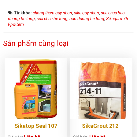
Từ khóa:
chong tham quy nhon
,
sika quy nhon
,
sua chua bao
duong be tong
,
sua chua be tong
,
bao duong be tong
,
Sikagard 75
EpoCem
Sản phẩm cùng loại
Sikatop Seal 107
SikaGrout 212-
11/214-11