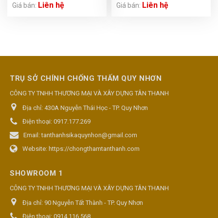
Liên hệ
Liên hệ
Giá bán:
Giá bán:
TRỤ SỞ CHÍNH CHỐNG THẤM QUY NHƠN
CÔNG TY TNHH THƯƠNG MẠI VÀ XÂY DỰNG TÂN THANH
Địa chỉ:
430A Nguyễn Thái Học - TP. Quy Nhơn
Điện thoại:
0917.177.269
Email:
tanthanhsikaquynhon@gmail.com
Website:
https://chongthamtanthanh.com
SHOWROOM 1
CÔNG TY TNHH THƯƠNG MẠI VÀ XÂY DỰNG TÂN THANH
Địa chỉ:
90 Nguyễn Tất Thành - TP. Quy Nhơn
Điện thoại:
0914.116.568