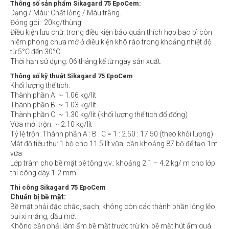
Thông số sản phẩm Sikagard 75 EpoCem:
Dạng / Màu: Chất lỏng / Màu trắng.
Đóng gói: 20kg/thùng.
Điều kiện lưu chữ: trong điều kiện bảo quản thích hợp bao bì còn
niêm phong chưa mở ở điều kiện khô ráo trong khoảng nhiệt độ
từ 5°C đến 30°C
Thời hạn sử dụng: 06 tháng kể từ ngày sản xuất.
Thông số kỹ thuật Sikagard 75 EpoCem
Khối lượng thể tích:
Thành phần A: ~ 1.06 kg/lít
Thành phần B: ~ 1.03 kg/lít
Thành phần C: ~ 1.30 kg/lít (khối lượng thể tích đổ đống)
Vữa mới trộn: ~ 2.10 kg/lít
Tỷ lệ trộn: Thành phần A : B : C = 1 : 2.50 : 17.50 (theo khối lượng)
Mật độ tiêu thụ: 1 bộ cho 11.5 lít vữa, cần khoảng 87 bộ để tạo 1m
vữa
Lớp trám cho bề mặt bê tông v.v.: khoảng 2.1 – 4.2 kg/ m cho lớp
thi công dày 1-2 mm.
Thi công Sikagard 75 EpoCem
Chuẩn bị bề mặt:
Bề mặt phải đặc chắc, sạch, không còn các thành phần lỏng lẻo,
bụi xi măng, dầu mỡ.
Không cần phải làm ẩm bề mặt trước trừ khi bề mặt hút ẩm quá