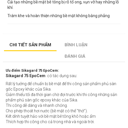
Cải tạo những bề mặt bê tông bị rỗ tổ ong, vụn vỡ hay những lỗ
khí.
Trám khe và hoàn thiện những bề mặt không bằng phẳng
CHI TIẾT SẢN PHẨM
BÌNH LUẬN
ĐÁNH GIÁ
Ưu điểm Sikagard 75 EpoCem:
Sikagard 75 EpoCem
có tác dụng sau:
Rất lý tưởng để chuẩn bị bề mặt để thi công sản phẩm phủ sàn
gốc Epoxy khác của Sika.
Giảm thiểu tối đa thời gian chờ đợi trước khi thi công những sản
phẩm phủ sàn gốc epoxy khác của Sika.
Thi công dễ dàng và nhanh chóng.
Cho phép thoát hơi nước (bề mặt có thể “thở”).
Kết dính tuyệt hảo với bề mặt bê tông khô hoặc ẩm
Thích hợp thi công cho cả trong nhà và ngoài trời.