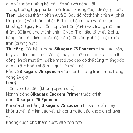
cao và/hoặc những bề mặt tiếp xúc với nắng gắt.
Trong trường hợp phải làm ướt trước, không được để đọng nước.
Trộn:
Lắc đều thành phần A và B. Sau đó rót thành phần A (chất
lỏng trắng) vào thành phần B (trong hộp nhựa) và lắc mạnh
khoảng 30 giây. Rót hỗn hợp vừa trộn (A+B) vào trong một cái
thùng 30 lít và cho thành phần C vào. Trộn đều tối thiểu 2 phút
bằng cần trộn điện có tốc độ thấp (500 vòng/phút) hoặc máy
trộn (cưỡng bức)
Thi công:
Có thể thi công
Sikagard 75 Epocem
bằng dao trộn,
bay v.v… đều thích hợp. Vật liệu này có thể hoàn toàn an tâm thi
công lên bề mặt ẩm. Để bề mặt được đẹp có thể dùng miếng xốp
cao su ẩm hoặc chổi mịn quét lên bên mặt.
Bảo vệ
Sikagard 75 Epocem
vừa mới thi công tránh mưa trong
vòng 24 giờ
Lưu ý:
Trộn cho thật đều (không bị vón cục)
Nên thi công
Sikagard Epocem Primer
trước khi thi
công
Sikagard 75 Epocem
Khi sửa chữa bằng
Sikagard 75 Epocem
thì sản phẩm này
không thể trám kín các vết nứt động hoặc các khe dịch chuyển
v.v…
Không được cho thêm nước vào hỗn hợp.