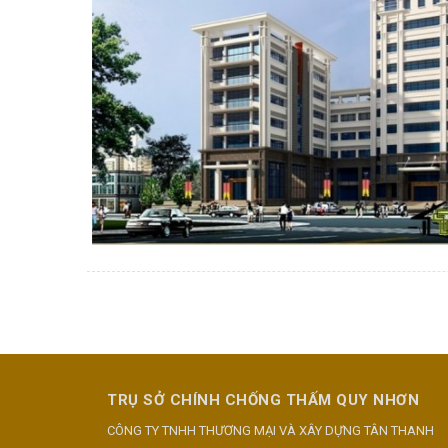
TRỤ SỞ CHÍNH CHỐNG THẤM QUY NHƠN
CÔNG TY TNHH THƯƠNG MẠI VÀ XÂY DỰNG TÂN THANH