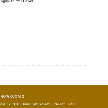
n Ngoại Thương Hà Nội
SHOWROOM 2
ÔNG TY TNHH THƯƠNG MẠI VÀ XÂY DỰNG TÂN THANH