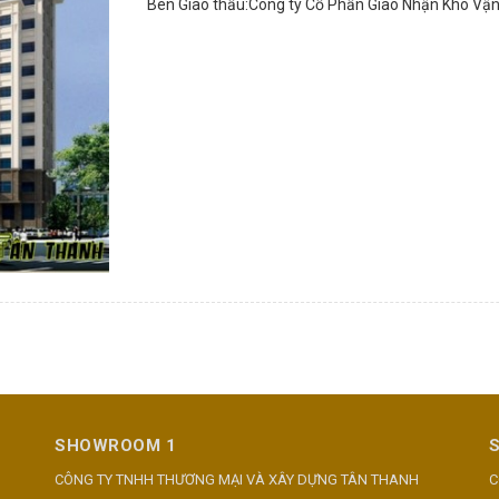
Bên Giao thầu:Công ty Cổ Phần Giao Nhận Kho Vậ
SHOWROOM 1
CÔNG TY TNHH THƯƠNG MẠI VÀ XÂY DỰNG TÂN THANH
C