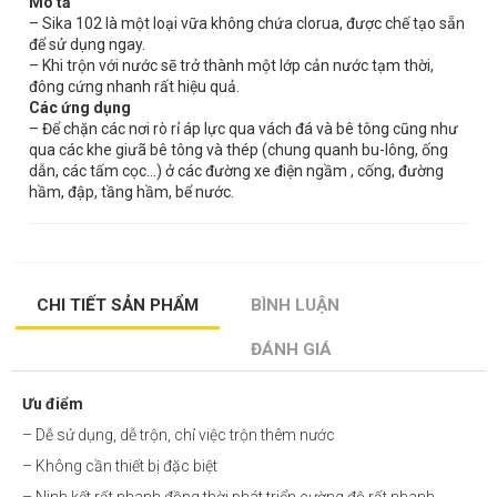
Mô tả
– Sika 102 là một loại vữa không chứa clorua, được chế tạo sẵn
để sử dụng ngay.
– Khi trộn với nước sẽ trở thành một lớp cản nước tạm thời,
đông cứng nhanh rất hiệu quả.
Các ứng dụng
– Để chặn các nơi rò rỉ áp lực qua vách đá và bê tông cũng như
qua các khe giưã bê tông và thép (chung quanh bu-lông, ống
dẫn, các tấm cọc…) ở các đường xe điện ngầm , cống, đường
hầm, đập, tầng hầm, bể nước.
CHI TIẾT SẢN PHẨM
BÌNH LUẬN
ĐÁNH GIÁ
Ưu điểm
– Dễ sử dụng, dễ trộn, chỉ việc trộn thêm nước
– Không cần thiết bị đặc biệt
– Ninh kết rất nhanh đồng thời phát triển cường độ rất nhanh