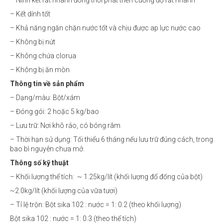
– Kết dính tốt
– Khả năng ngăn chặn nước tốt và chịu được ap lực nước cao
– Không bị nứt
– Không chứa clorua
– Không bị ăn mòn
Thông tin về sản phẩm
– Dạng/màu: Bột/xám
– Đóng gói: 2 hoặc 5 kg/bao
– Lưu trữ: Nơi khô ráo, có bóng râm
– Thời hạn sử dụng: Tối thiểu 6 tháng nếu lưu trữ đúng cách, trong
bao bì nguyên chưa mở.
Thông số kỹ thuật
– Khối lượng thể tích: ~ 1.25kg/lít (khối lượng đổ đống của bột)
~2.0kg/lít (khối lượng của vữa tươi)
– Tỉ lệ trộn: Bột sika 102 : nước = 1: 0.2 (theo khối lượng)
Bột sika 102 : nước = 1: 0.3 (theo thể tích)