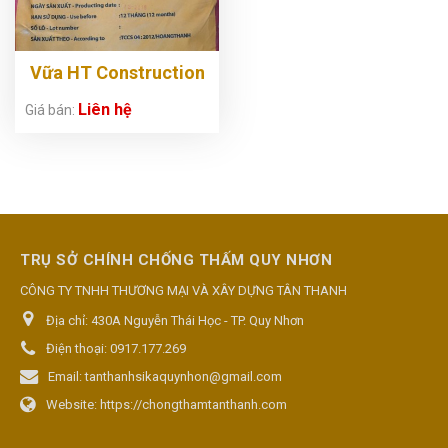
Vữa HT Construction
Grout
Liên hệ
Giá bán:
TRỤ SỞ CHÍNH CHỐNG THẤM QUY NHƠN
CÔNG TY TNHH THƯƠNG MẠI VÀ XÂY DỰNG TÂN THANH
Địa chỉ:
430A Nguyễn Thái Học - TP. Quy Nhơn
Điện thoại:
0917.177.269
Email:
tanthanhsikaquynhon@gmail.com
Website:
https://chongthamtanthanh.com