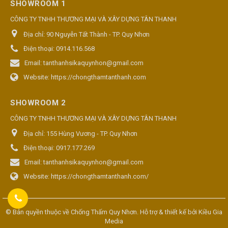
SHOWROOM 1
CÔNG TY TNHH THƯƠNG MẠI VÀ XÂY DỰNG TÂN THANH
Địa chỉ:
90 Nguyễn Tất Thành - TP. Quy Nhơn
Điện thoại:
0914.116.568
Email:
tanthanhsikaquynhon@gmail.com
Website:
https://chongthamtanthanh.com
SHOWROOM 2
CÔNG TY TNHH THƯƠNG MẠI VÀ XÂY DỰNG TÂN THANH
Địa chỉ:
155 Hùng Vương - TP. Quy Nhơn
Điện thoại:
0917.177.269
Email:
tanthanhsikaquynhon@gmail.com
Website:
https://chongthamtanthanh.com/
© Bản quyền thuộc về
Chống Thấm Quy Nhơn
. Hỗ trợ & thiết kế bởi
Kiều Gia
Media