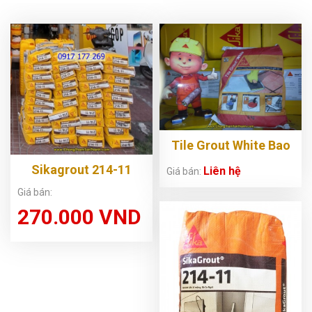
Tile Grout White Bao
5 KG
Sikagrout 214-11
Liên hệ
Giá bán:
Giá bán:
270.000 VND