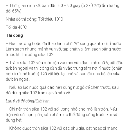
– Thời gian ninh kết ban đầu: 60 – 90 giây (ở 27˚C/độ ẩm tương
đối 65%)
Nhiệt độ thi công: Tối thiểu 10˚C
Tối đa 40˚C
Thi công
– Đục bê tông hoặc đá theo hình chữ “V” xung quanh nơi rỉ nước.
Làm sạch nhưng mảnh vụn vỡ, tạp chất va làm sạch bằng nước
trước khi thi công sika 102.
– Trám sika 102 vừa mới trộn vào nơi vừa đục hình chữ V, bắt đầu
từ bên ngoài va thi công dần dần vào trung tâm nơi rỉ nước (chặn
nơi rò rỉ nhỏ trước). Giữ vật liệu tại chỗ và sau đó chà bỏ lớp sika
dư bên ngoài.
– Nếu áp lực nước quá cao nên dùng nút gỗ để chèn trước, sau
đó dùng sika 102 trám lại và bảo vệ.
Lưu ý về thi công/Giới hạn
:
– Chỉ nên trộn sika 102 với số lượng nhỏ cho mỗi lần trộn. Nếu
trộn với số lượng lớn, sản phẩm có thể đông cứng trước khi sử
dụng hết.
– Không được trộn sika 102 với các phụ gia, cát hoặc xi măng