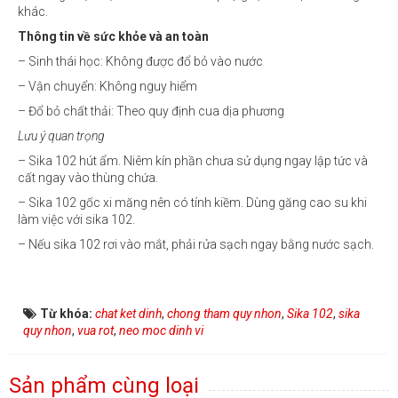
khác.
Thông tin về sức khỏe và an toàn
– Sinh thái học: Không được đổ bỏ vào nước
– Vận chuyển: Không nguy hiểm
– Đổ bỏ chất thải: Theo quy định cua dịa phương
Lưu ý quan trọng
– Sika 102 hút ẩm. Niêm kín phần chưa sử dụng ngay lập tức và
cất ngay vào thùng chứa.
– Sika 102 gốc xi măng nên có tính kiềm. Dùng găng cao su khi
làm việc với sika 102.
– Nếu sika 102 rơi vào mắt, phải rửa sạch ngay bằng nước sạch.
Từ khóa:
chat ket dinh
,
chong tham quy nhon
,
Sika 102
,
sika
quy nhon
,
vua rot
,
neo moc dinh vi
Sản phẩm cùng loại