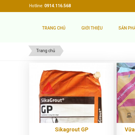
Hotline:
0914.116.568
TRANG CHỦ
GIỚI THIỆU
SẢN P
Trang chủ
Sikagrout GP
Vữa