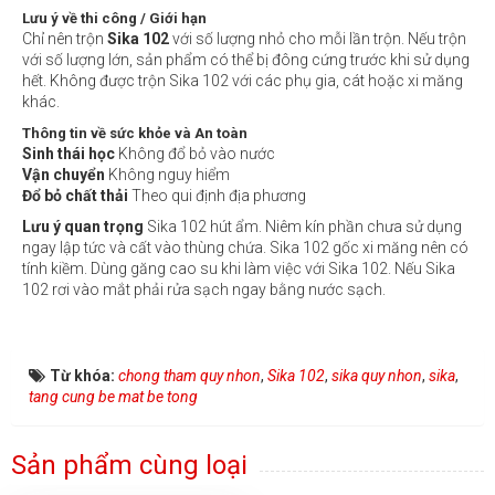
Lưu ý về thi công / Giới hạn
Chỉ nên trộn
Sika 102
với số lượng nhỏ cho mỗi lần trộn. Nếu trộn
với số lượng lớn, sản phẩm có thể bị đông cứng trước khi sử dụng
hết. Không được trộn Sika 102 với các phụ gia, cát hoặc xi măng
khác.
Thông tin về sức khỏe và An toàn
Sinh thái học
Không đổ bỏ vào nước
Vận chuyển
Không nguy hiểm
Đổ bỏ chất thải
Theo qui định địa phương
Lưu ý quan trọng
Sika 102 hút ẩm. Niêm kín phần chưa sử dụng
ngay lập tức và cất vào thùng chứa. Sika 102 gốc xi măng nên có
tính kiềm. Dùng găng cao su khi làm việc với Sika 102. Nếu Sika
102 rơi vào mắt phải rửa sạch ngay bằng nước sạch.
Từ khóa:
chong tham quy nhon
,
Sika 102
,
sika quy nhon
,
sika
,
tang cung be mat be tong
Sản phẩm cùng loại