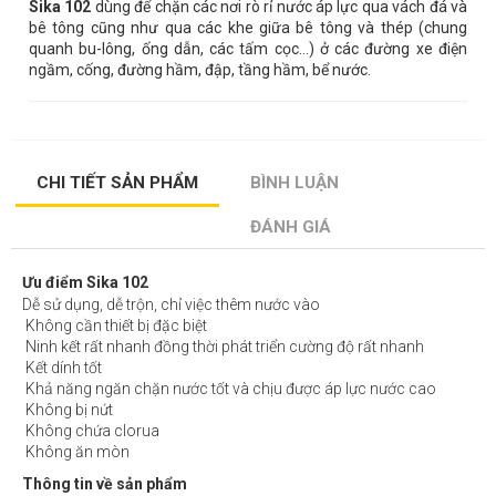
Sika 102
dùng để chặn các nơi rò rỉ nước áp lực qua vách đá và
bê tông cũng như qua các khe giữa bê tông và thép (chung
quanh bu-lông, ống dẫn, các tấm cọc…) ở các đường xe điện
ngầm, cống, đường hầm, đập, tầng hầm, bể nước.
CHI TIẾT SẢN PHẨM
BÌNH LUẬN
ĐÁNH GIÁ
Ưu điểm Sika 102
Dễ sử dụng, dễ trộn, chỉ việc thêm nước vào
Không cần thiết bị đặc biệt
Ninh kết rất nhanh đồng thời phát triển cường độ rất nhanh
Kết dính tốt
Khả năng ngăn chặn nước tốt và chịu được áp lực nước cao
Không bị nứt
Không chứa clorua
Không ăn mòn
Thông tin về sản phẩm