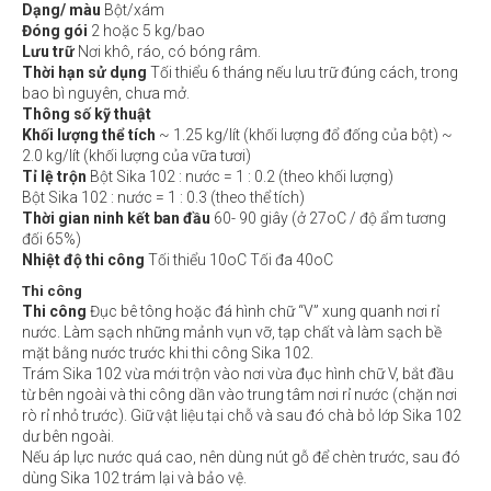
Dạng/ màu
Bột/xám
Đóng gói
2 hoặc 5 kg/bao
Lưu trữ
Nơi khô, ráo, có bóng râm.
Thời hạn sử dụng
Tối thiểu 6 tháng nếu lưu trữ đúng cách, trong
bao bì nguyên, chưa mở.
Thông số kỹ thuật
Khối lượng thể tích
~ 1.25 kg/lít (khối lượng đổ đống của bột) ~
2.0 kg/lít (khối lượng của vữa tươi)
Tỉ lệ trộn
Bột Sika 102 : nước = 1 : 0.2 (theo khối lượng)
Bột Sika 102 : nước = 1 : 0.3 (theo thể tích)
Thời gian ninh kết ban đầu
60- 90 giây (ở 27oC / độ ẩm tương
đối 65%)
Nhiệt độ thi công
Tối thiểu 10oC Tối đa 40oC
Thi công
Thi công
Đục bê tông hoặc đá hình chữ “V” xung quanh nơi rỉ
nước. Làm sạch những mảnh vụn vỡ, tạp chất và làm sạch bề
mặt bằng nước trước khi thi công Sika 102.
Trám Sika 102 vừa mới trộn vào nơi vừa đục hình chữ V, bắt đầu
từ bên ngoài và thi công dần vào trung tâm nơi rỉ nước (chặn nơi
rò rỉ nhỏ trước). Giữ vật liệu tại chỗ và sau đó chà bỏ lớp Sika 102
dư bên ngoài.
Nếu áp lực nước quá cao, nên dùng nút gỗ để chèn trước, sau đó
dùng Sika 102 trám lại và bảo vệ.