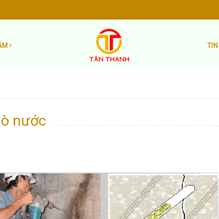
HẨM
TIN
 dò nước