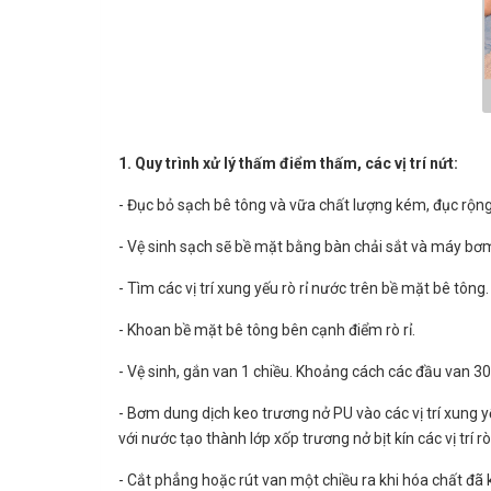
1. Quy trình xử lý thấm điểm thấm, các vị trí nứt:
- Đục bỏ sạch bê tông và vữa chất lượng kém, đục rộ
- Vệ sinh sạch sẽ bề mặt bằng bàn chải sắt và máy bơ
- Tìm các vị trí xung yếu rò rỉ nước trên bề mặt bê tông.
- Khoan bề mặt bê tông bên cạnh điểm rò rỉ.
- Vệ sinh, gắn van 1 chiều. Khoảng cách các đầu van 3
- Bơm dung dịch keo trương nở PU vào các vị trí xung y
với nước tạo thành lớp xốp trương nở bịt kín các vị trí rò
- Cắt phẳng hoặc rút van một chiều ra khi hóa chất đã k